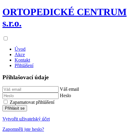
ORTOPEDICKÉ CENTRUM
s.r.o.
Úvod
Akce
Kontakt
Přihlášení
Přihlašovací údaje
Váš email
Heslo
Zapamatovat přihlášení
Přihlásit se
Vytvořit uživatelský účet
Zapomněli jste heslo?