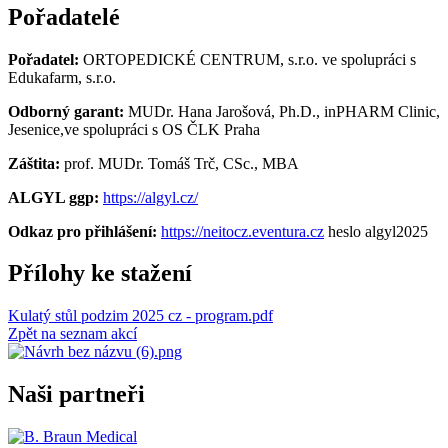
Pořadatelé
Pořadatel:
ORTOPEDICKÉ CENTRUM, s.r.o. ve spolupráci s
Edukafarm, s.r.o.
Odborný garant:
MUDr. Hana Jarošová, Ph.D., inPHARM Clinic,
Jesenice,ve spolupráci s OS ČLK Praha
Záštita:
prof. MUDr. Tomáš Trč, CSc., MBA
ALGYL ggp:
https://algyl.cz/
Odkaz pro přihlášení:
https://neitocz.eventura.cz
heslo algyl2025
Přílohy ke stažení
Kulatý stůl podzim 2025 cz - program.pdf
Zpět na seznam akcí
Naši partneři