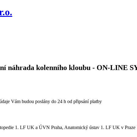
.o.
tální náhrada kolenního kloubu - ON-LIN
údaje Vám budou poslány do 24 h od připsání platby
ortopedie 1. LF UK a ÚVN Praha, Anatomický ústav 1. LF UK v Praze