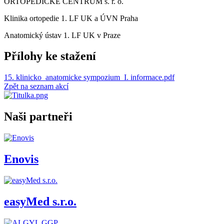
ORTOPEDICKÉ CENTRUM s. r. o.
Klinika ortopedie 1. LF UK a ÚVN Praha
Anatomický ústav 1. LF UK v Praze
Přílohy ke stažení
15. klinicko_anatomicke sympozium_I. informace.pdf
Zpět na seznam akcí
Naši partneři
Enovis
easyMed s.r.o.