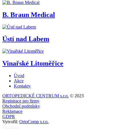
B. Braun Medical
Ústí nad Labem
Vinařské Litoměřice
Úvod
Akce
Kontakty
ORTOPEDICKÉ CENTRUM s.r.o.
© 2023
Registrace pro firmy
Obchodní podmínky
Reklamace
GDPR
Vytvořil:
OrtoComp s.r.o.
Pro firmy